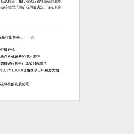
不摧残机器，相比看液压圆锥破破碎腔型
破破碎腔型式由矿石用途决定。保证真实
筛板排出机外
：下一篇
圆锥破碎机
的缺点机械设备的使用维护
液压圆锥破碎机生产线如何配置？
GPY1100/80价格多少出料粒度大如
锥破碎机的发展前景