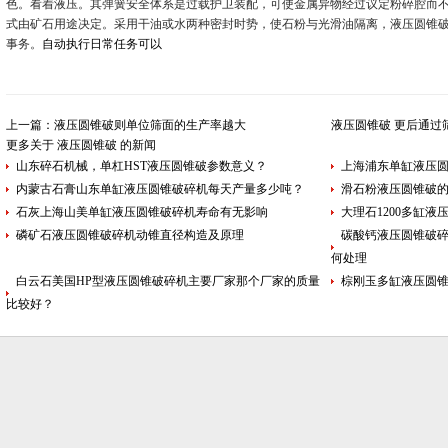
色。看着液压。其弹簧安全体系是过载护卫装配，可使金属异物经过议定粉碎腔而
式由矿石用途决定。采用干油或水两种密封时势，使石粉与光滑油隔离，液压圆锥
事务。
自动执行日常任务可以
上一篇：
液压圆锥破则单位筛面的生产率越大
液压圆锥破 更后通过
更多关于
液压圆锥破
的新闻
山东碎石机械，单杠HST液压圆锥破参数意义？
上海浦东单缸液压
内蒙古石膏山东单缸液压圆锥破碎机每天产量多少吨？
滑石粉液压圆锥破
石灰上海山美单缸液压圆锥破碎机寿命有无影响
大理石1200多缸
磷矿石液压圆锥破碎机动锥直径构造及原理
碳酸钙液压圆锥破碎机
何处理
白云石美国HP型液压圆锥破碎机主要厂家那个厂家的质量
棕刚玉多缸液压圆
比较好？