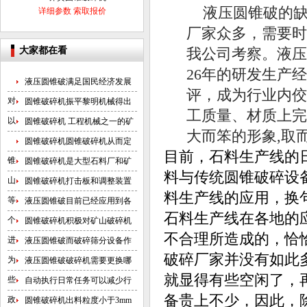
液压圆锥破的
详细参数
索取报价
厂家众多，需要时
大家都在看
我公司考察。液压
26年的研发生产
液压圆锥破满足国民经济发展
评，成为行业内佼
对
圆锥破碎机振平黎明机械得出
工质量、材质上完
以
圆锥破碎机 工程机械之一的矿
大而笨的形象,取
圆锥破碎机圆锥破碎机从而定
目前，石料生产线的日
锥
圆锥破碎机是大型石料厂和矿
料与传统圆锥破碎设
山
圆锥破碎机打击板和调整装置
料生产线的应用，换
等
液压圆锥破目前已经应用到各
石料生产线在各地的
个
圆锥破碎机积极对矿山破碎机
不合理所造成的，恰
进
液压圆锥破而破碎筛分设备作
破碎厂家并没有如此
为
液压圆锥破破碎机需要更换哪
就显得有些空闲了，
些
自动执行日常任务可以减少行
备贵上不少，因此，
政
圆锥破碎机出料粒度小于3mm