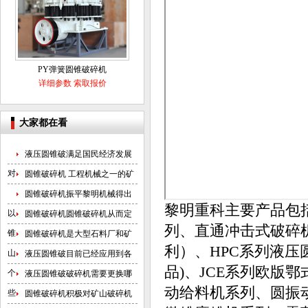
PY弹簧圆锥破碎机
详细参数
索取报价
大家都在看
液压圆锥破满足国民经济发展
对
圆锥破碎机 工程机械之一的矿
圆锥破碎机振平黎明机械得出
黎明重科主要产品包
以
圆锥破碎机圆锥破碎机从而定
列、直通冲击式破碎
锥
圆锥破碎机是大型石料厂和矿
利）、HPC系列液压
山
液压圆锥破目前已经应用到各
品)、JCE系列欧版鄂
个
液压圆锥破破碎机需要更换哪
动给料机系列、圆振
些
圆锥破碎机积极对矿山破碎机