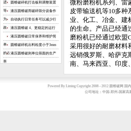
微粉磨粉机系列、雷
进
圆锥破碎机打击板和调整装置
皮带输送机等10多
等
液压圆锥破而破碎筛分设备作
业、化工、冶金、建
为
自动执行日常任务可以减少行
的生命。产品已经通过I
政
液压圆锥破 4、更稳定的运行
磨粉机已经通过欧盟
液压圆锥破日常保养和维护简
单
圆锥破碎机出料粒度小于3mm
采用很好的耐磨材料
的占
液压圆锥破则单位筛面的生产
远销俄罗斯、哈萨克
率
南、马来西亚、印度
Powered By Liming Copyright 2008 - 2012
圆锥破网
国内销
公司地址：中国-郑州-国家高新