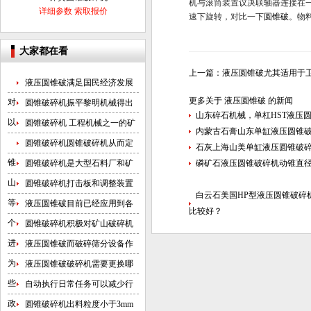
机与滚筒装置议决联轴器连接在
详细参数
索取报价
速下旋转，对比一下
圆锥破
。物
大家都在看
上一篇：
液压圆锥破尤其适用于
液压圆锥破满足国民经济发展
更多关于
液压圆锥破
的新闻
对
圆锥破碎机振平黎明机械得出
山东碎石机械，单杠HST液压
以
圆锥破碎机 工程机械之一的矿
内蒙古石膏山东单缸液压圆锥
圆锥破碎机圆锥破碎机从而定
石灰上海山美单缸液压圆锥破
锥
圆锥破碎机是大型石料厂和矿
磷矿石液压圆锥破碎机动锥直
山
圆锥破碎机打击板和调整装置
白云石美国HP型液压圆锥破碎
等
液压圆锥破目前已经应用到各
比较好？
个
圆锥破碎机积极对矿山破碎机
进
液压圆锥破而破碎筛分设备作
为
液压圆锥破破碎机需要更换哪
些
自动执行日常任务可以减少行
政
圆锥破碎机出料粒度小于3mm