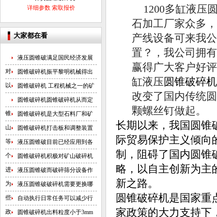
1200多缸液
详细参数
索取报价
石加工厂家众多，
大家都在看
产线设备可来我公
置？，我公司拥有
液压圆锥破满足国民经济发展
赢得广大客户好评
对
圆锥破碎机振平黎明机械得出
缸液压
圆锥破碎机
以
圆锥破碎机 工程机械之一的矿
改变了国内传统圆
圆锥破碎机圆锥破碎机从而定
颗螺丝钉做起。
锥
圆锥破碎机是大型石料厂和矿
长期以来，我国圆锥
山
圆锥破碎机打击板和调整装置
际贸易保护主义倾向
等
液压圆锥破目前已经应用到各
制，阻碍了国内圆锥
个
圆锥破碎机积极对矿山破碎机
略，以自主创新为主
进
液压圆锥破而破碎筛分设备作
新之路。
为
液压圆锥破破碎机需要更换哪
圆锥破碎机是国家重
些
自动执行日常任务可以减少行
家政策的大力支持下
政
圆锥破碎机出料粒度小于3mm