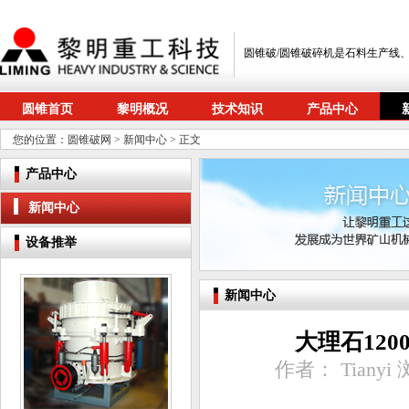
圆锥破/圆锥破碎机是石料生产线
圆锥首页
黎明概况
技术知识
产品中心
您的位置：
圆锥破网
>
新闻中心
> 正文
产品中心
新闻中心
设备推举
新闻中心
大理石12
作者： Tianyi