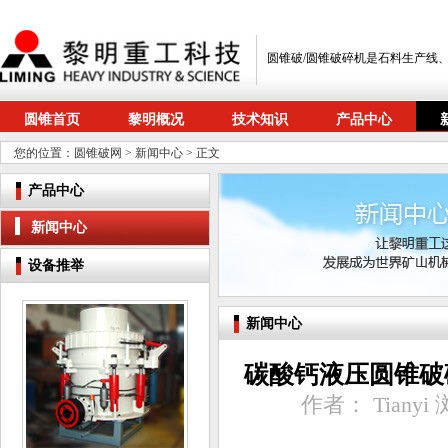
圆锥破/圆锥破碎机是石料生产线
圆锥首页
黎明概况
技术知识
产品中心
您的位置：
圆锥破网
>
新闻中心
> 正文
产品中心
新闻中心
设备推举
新闻中心
碳酸钙液压圆锥破碎
作者： Tianyi