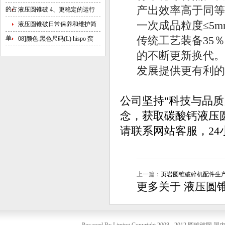
产出效率高于同等
的占
液压圆锥破 4、更稳定的运行
一次成品粒度≤5
液压圆锥破日常保养和维护简
单
传统工艺装备35
08]颜色:黑色尺码(L) hispo 蛮
的不断更新换代。
发展提供更有利的
公司坚持"科技与品
念，获取碳酸钙液压圆
请联系网站客服，24
上一篇：
页岩圆锥破碎机配件生
更多关于
液压圆锥