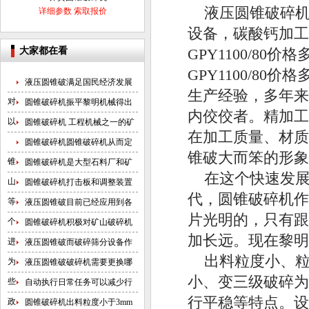
液压圆锥破碎机G
详细参数
索取报价
设备，碳酸钙加工
大家都在看
GPY1100/8
GPY1100/8
液压圆锥破满足国民经济发展
生产经验，多年来
对
圆锥破碎机振平黎明机械得出
内佼佼者。精加工
以
圆锥破碎机 工程机械之一的矿
在加工质量、材质
圆锥破碎机圆锥破碎机从而定
锥破大而笨的形象
锥
圆锥破碎机是大型石料厂和矿
在这个快速发
山
圆锥破碎机打击板和调整装置
代，圆锥破碎机作
等
液压圆锥破目前已经应用到各
片光明的，只有跟
个
圆锥破碎机积极对矿山破碎机
加长远。现在黎明
进
液压圆锥破而破碎筛分设备作
出料粒度小、
为
液压圆锥破破碎机需要更换哪
小、变三级破碎为
些
自动执行日常任务可以减少行
行平稳等特点。设
政
圆锥破碎机出料粒度小于3mm