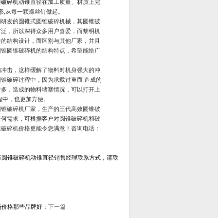
锥破碎机
动锥直径在加工质量、材质上完
形,从每一颗螺丝钉做起。
明研发的圆锥式圆锥破碎机械，其圆锥破
广泛，所以深得众多用户喜爱，而黎明机
特的结构设计，而区别与其他厂家，并且
圆锥圆锥破碎机的结构特点，希望能给广
的冲击，这样缓解了物料对机身强大的冲
锥破碎过程中，因为承载过重而 造成的
于多，造成的物料堵塞情况，可以打开上
程中，也更加方便。
圆锥破碎机厂家，生产的三代高效圆锥破
任何需求，可根据客户对圆锥破碎机和破
锥破碎机价格更能令您满意！咨询电话：
压圆锥破碎机动锥直径销售经理联系方式，请联
场价格那些品牌好
：下一篇