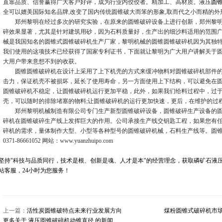
直靠品质、信誉赢得广大客户好评，成为行业内佼佼者。精加工、高材质。液压
圆
全可以媲美国际知名品牌,改变了国内传统圆锥破大而笨的形象,取而代之小而精的外
郑州黎明在经过多次的研究实验，在原来的圆锥破碎设备上进行创新，郑州黎
碎效果显著，尤其是针对建筑用砂，因为石料质量好，生产出的细沙料适用的范围
械是我国知名的圆锥式圆锥破碎机生产厂家，黎明机械的圆锥圆锥破碎机因为其独
我们使用的这项技术已经获得了国家专利证书，下面就让黎明为广大用户讲解关于
大用户带来意想不到的收获。
圆锥圆锥破碎机在设计上采用了上下机壳的方式来缓冲物料对圆锥破碎机部件
击力，保证机壳不被损坏，延长了使用寿命，另一方面使用上下结构，可以避免在圆
圆锥破碎机不稳定，让圆锥破碎机运行更加平稳，此外，如果我们给料过程中，过
壳，可以随时的排除堵塞的物料;让圆锥破碎机的运行更加快速，更后，在维护的过
郑州黎明机械制造有限公司专门生产新型圆锥破碎设备，圆锥破碎生产设备的
碎机在圆锥破碎生产线上发挥巨大的作用。公司承接生产线交钥匙工程，如果您有
碎机的需求，量体制作大型、小型等各种型号的圆锥破碎机械，石料生产线等。圆
0371-86661052 网站：www.yuanzhuipo.com
坚持"科技与品质同行，技术是根、创新是魂、人才是本"的经营理念，获取磷矿石液
站客服，24小时为您服务！
上一篇：
活性炭圆锥破特点未来行业发展方向
煤粉圆锥式破碎机市
更多关于
液压圆锥破碎机动锥直径
的新闻