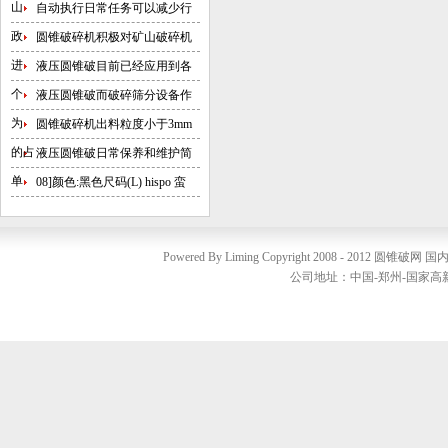
山
自动执行日常任务可以减少行
政
圆锥破碎机积极对矿山破碎机
进
液压圆锥破目前已经应用到各
个
液压圆锥破而破碎筛分设备作
为
圆锥破碎机出料粒度小于3mm
的占
液压圆锥破日常保养和维护简
单
08]颜色:黑色尺码(L) hispo 蛮
Powered By Liming Copyright 2008 - 2012
圆锥破网
国内销
公司地址：中国-郑州-国家高新