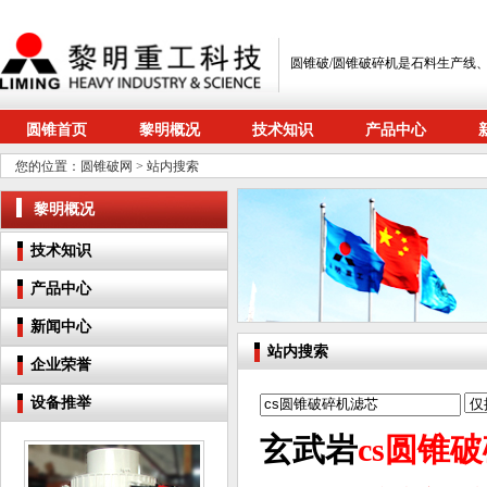
圆锥破/圆锥破碎机是石料生产线
圆锥首页
黎明概况
技术知识
产品中心
您的位置：
圆锥破网
> 站内搜索
黎明概况
技术知识
产品中心
新闻中心
站内搜索
企业荣誉
设备推举
玄武岩
cs圆锥